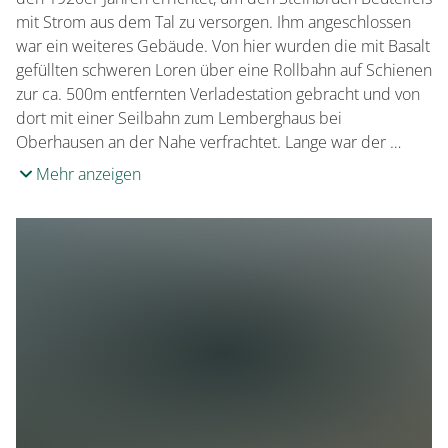
mit Strom aus dem Tal zu versorgen. Ihm angeschlossen
war ein weiteres Gebäude. Von hier wurden die mit Basalt
gefüllten schweren Loren über eine Rollbahn auf Schienen
zur ca. 500m entfernten Verladestation gebracht und von
dort mit einer Seilbahn zum Lemberghaus bei
Oberhausen an der Nahe verfrachtet. Lange war der …
Mehr anzeigen