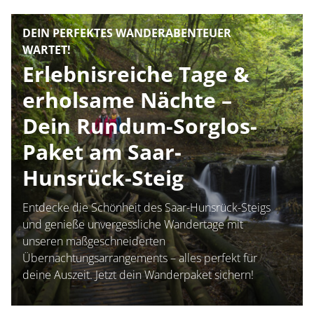
Container
DEIN PERFEKTES WANDERABENTEUER
WARTET!
Erlebnisreiche Tage &
erholsame Nächte –
Dein Rundum-Sorglos-
Paket am Saar-
Hunsrück-Steig
Entdecke die Schönheit des Saar-Hunsrück-Steigs
und genieße unvergessliche Wandertage mit
unseren maßgeschneiderten
Übernachtungsarrangements – alles perfekt für
deine Auszeit. Jetzt dein Wanderpaket sichern!