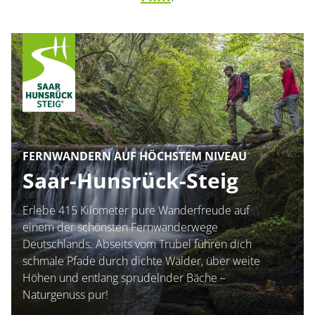
Container
FERNWANDERN AUF HÖCHSTEM NIVEAU
Saar-Hunsrück-Steig
Erlebe 415 Kilometer pure Wanderfreude auf
einem der schönsten Fernwanderwege
Deutschlands. Abseits vom Trubel führen dich
schmale Pfade durch dichte Wälder, über weite
Höhen und entlang sprudelnder Bäche –
Naturgenuss pur!