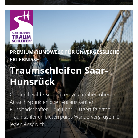
PREMIUM-RUNDWEGE FÜR UNVERGESSLICHE
ERLEBNISSE
Traumschleifen Saar-
Hunsrück
Ob durch wilde Schluchten, zu atemberaubenden
Aussichtspunkten oder entlang sanfter
Flusslandschaften – die über 110 zertifizierten
Traumschleifen bieten pures Wandervergnügen für
jeden Anspruch.