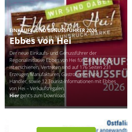
EINKAUFS- UND GENUSSFÜHRER 2026
Ebbes von Hei
Der neue Einkaufs- und Genussführer der
Regionalinitiative Ebbes von Hei für das Jahr 2026
ist erschienen. Vertreten sind auf 176 Seiten 231
Erzeuger, Manufakturen, Gastronomen und
Händler, sowie 12 Tourist-Informationen mit Ebbes
von Hei – Verkaufsregalen.
Hier
geht's zum Download.