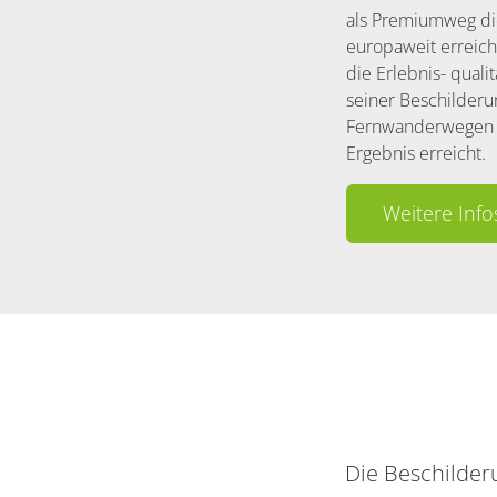
als Premiumweg di
europaweit erreich
die Erlebnis- quali
seiner Beschilderun
Fernwanderwegen ha
Ergebnis erreicht.
Weitere Inf
Container
Die Beschilderu