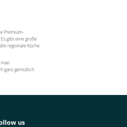
ie Premium-
Es gibt eine große
die regionale Küche
t man
h ganz gemütlich
ollow us