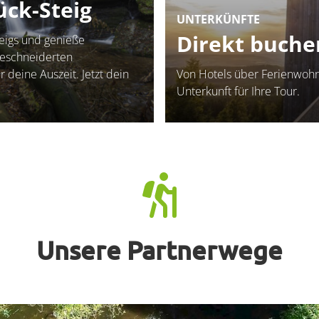
ck-Steig
UNTERKÜNFTE
Direkt buche
eigs und genieße
geschneiderten
 deine Auszeit. Jetzt dein
Von Hotels über Ferienwohn
Unterkunft für Ihre Tour.
Unsere Partnerwege