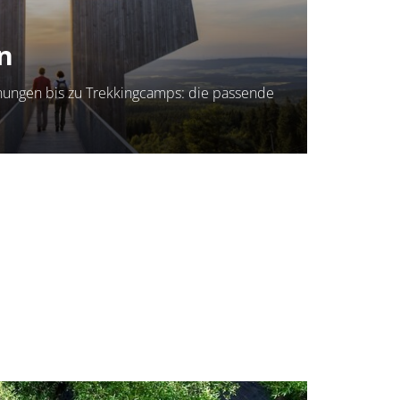
n
ungen bis zu Trekkingcamps: die passende