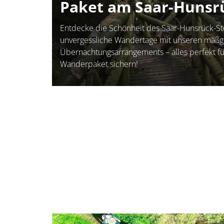
Paket am Saar-Hunsrü
Entdecke die Schönheit des Saar-Hunsrück-St
unvergessliche Wandertage mit unseren maß
Übernachtungsarrangements – alles perfekt für
Wanderpaket sichern!