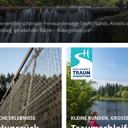
 einem der schönsten Fernwanderwege Deutschlands. Abseits v
ntlang sprudelnder Bäche – Naturgenuss pur!
HE ERLEBNISSE
KLEINE RUNDEN, GROSSE
-Hunsrück
Traumschleif