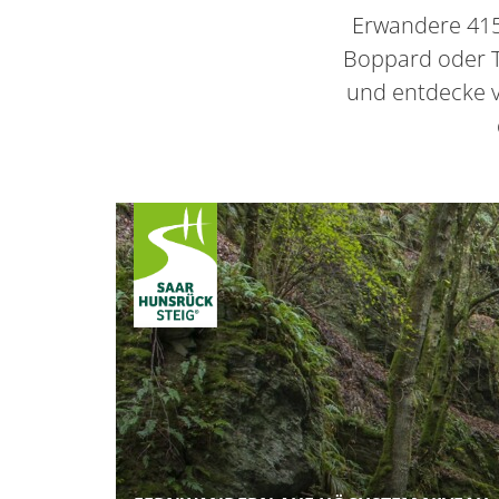
Erwandere 415
Boppard oder T
und entdecke v
Container