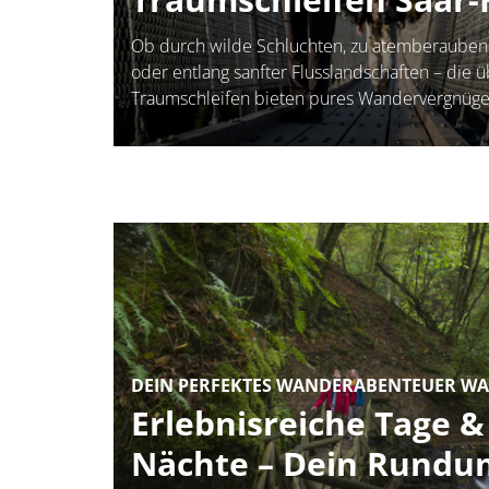
Ob durch wilde Schluchten, zu atemberauben
oder entlang sanfter Flusslandschaften – die üb
Traumschleifen bieten pures Wandervergnüge
Container
DEIN PERFEKTES WANDERABENTEUER WA
Erlebnisreiche Tage 
Nächte – Dein Rundum