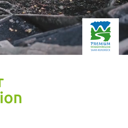
r
ion