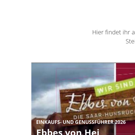
Container
Hier findet ih
Ste
EINKAUFS- UND GENUSSFÜHRER 2026
Ebbes von Hei