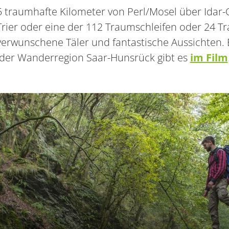
 traumhafte Kilometer von Perl/Mosel über Idar-
rier oder eine der 112 Traumschleifen oder 24 T
erwunschene Täler und fantastische Aussichten.
der Wanderregion Saar-Hunsrück gibt es
im Film