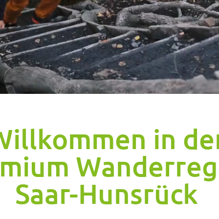
Willkommen in de
emium Wanderreg
Saar-Hunsrück