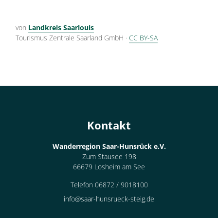
von
Landkreis Saarlouis
Tourismus Zentrale Saarland GmbH
·
CC BY-SA
Kontakt
Wanderregion Saar-Hunsrück e.V.
Zum Stausee 198
66679 Losheim am See
Telefon 06872 / 9018100
info@saar-hunsrueck-steig.de