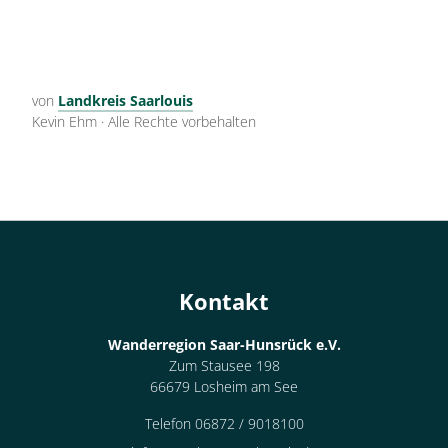
von
Landkreis Saarlouis
Kevin Ehm
·
Alle Rechte vorbehalten
Kontakt
Wanderregion Saar-Hunsrück e.V.
Zum Stausee 198
66679 Losheim am See
Telefon 06872 / 9018100