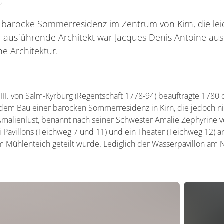
ne barocke Sommerresidenz im Zentrum von Kirn, die lei
er ausführende Architekt war Jacques Denis Antoine aus P
he Architektur.
 III. von Salm-Kyrburg (Regentschaft 1778-94) beauftragte 1780 
dem Bau einer barocken Sommerresidenz in Kirn, die jedoch nie 
Amalienlust, benannt nach seiner Schwester Amalie Zephyrine 
 Pavillons (Teichweg 7 und 11) und ein Theater (Teichweg 12) an
 Mühlenteich geteilt wurde. Lediglich der Wasserpavillon am