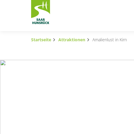
Zum Hauptinhalt springen
Startseite
Attraktionen
Amalienlust in Kirn
Subnavigation umschalten
Subnavigation umschalten
Subnavigation umschalten
Subnavigation umschalten
Subnavigation umschalten
Subnavigation umschalten