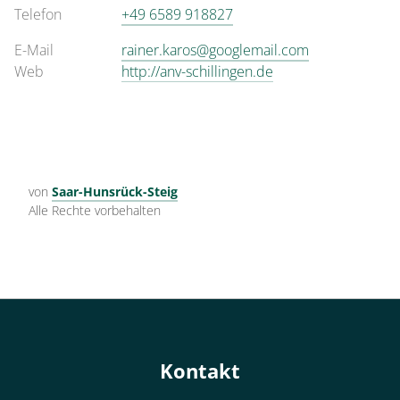
Telefon
+49 6589 918827
E-Mail
rainer.karos@googlemail.com
Web
http://anv-schillingen.de
von
Saar-Hunsrück-Steig
Alle Rechte vorbehalten
Kontakt