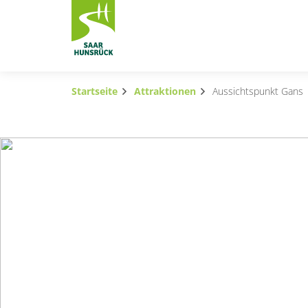
Zum Hauptinhalt springen
Startseite
Attraktionen
Aussichtspunkt Gans
Subnavigation umschalten
Subnavigation umschalten
Subnavigation umschalten
Subnavigation umschalten
Subnavigation umschalten
Subnavigation umschalten