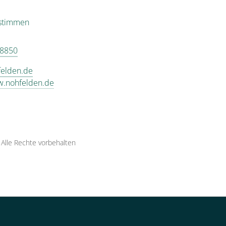
estimmen
 8850
felden.de
w.nohfelden.de
·
Alle Rechte vorbehalten