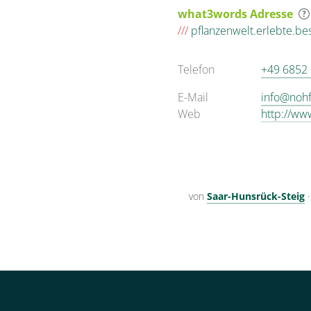
what3words Adresse
///
pflanzenwelt.erlebte.b
Telefon
+49 6852
E-Mail
info@noh
Web
http://ww
von
Saar-Hunsrück-Steig