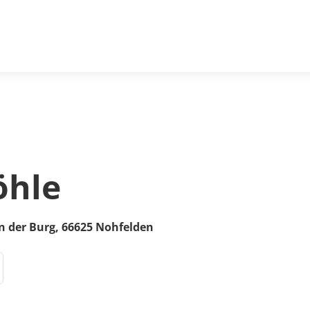
öhle
n der Burg
,
66625
Nohfelden