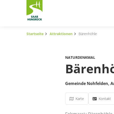
Zum Hauptinhalt springen
Startseite
Attraktionen
Bärenhöhle
Subnavigation umschalten
Subnavigation umschalten
NATURDENKMAL
Subnavigation umschalten
Bärenh
Subnavigation umschalten
Gemeinde Nohfelden,
A
Subnavigation umschalten
Subnavigation umschalten
Karte
Kontakt