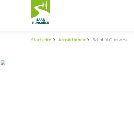
Zum Hauptinhalt springen
Startseite
Attraktionen
Bahnhof Oberwesel
Subnavigation umschalten
Subnavigation umschalten
Subnavigation umschalten
Subnavigation umschalten
Subnavigation umschalten
Subnavigation umschalten