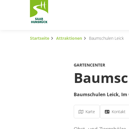
Zum Hauptinhalt springen
Startseite
Attraktionen
Baumschulen Leick
Subnavigation umschalten
Subnavigation umschalten
GARTENCENTER
Subnavigation umschalten
Baumsch
Subnavigation umschalten
Baumschulen Leick,
Im 
Subnavigation umschalten
Subnavigation umschalten
Karte
Kontakt