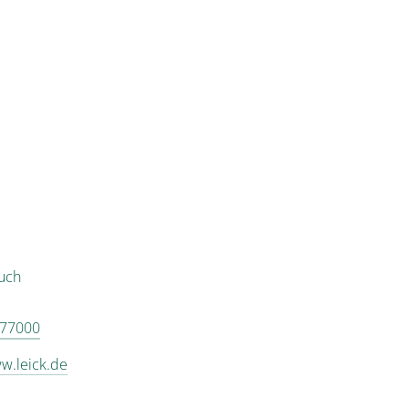
auch
 77000
ww.leick.de