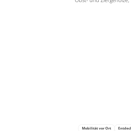
Obst- und Ziergehölze,
Mobilität vor Ort
Entdec