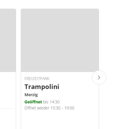
TIPP
GIBT
FREIZEITPARK
ERLEBNISA
Trampolini
Saarivi
Bootsv
Merzig
Geöffnet
bis 14:30
Merzig
Öffnet wieder 15:30 - 19:00
Geöffnet
b