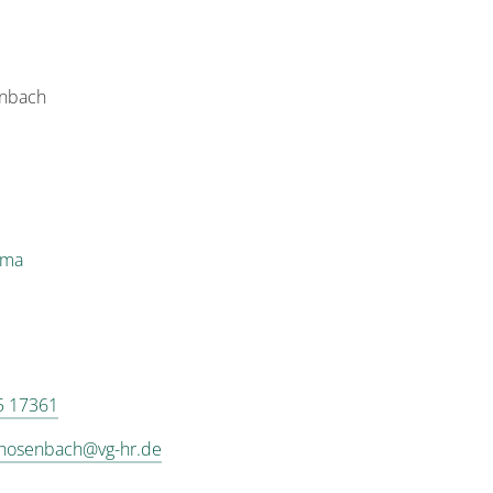
enbach
ema
5 17361
rhosenbach@vg-hr.de