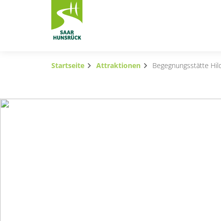
Zum Hauptinhalt springen
Startseite
Attraktionen
Begegnungsstätte Hil
Subnavigation umschalten
Subnavigation umschalten
Subnavigation umschalten
Subnavigation umschalten
Subnavigation umschalten
Subnavigation umschalten