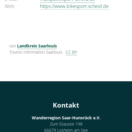
Web
https://www.bikesport-scheid.de
von
Landkreis Saarlouis
Tourist-Information Saarlouis
·
CC BY
Kontakt
Wanderregion Saar-Hunsrück e.V.
Zum Stausee 198
66679 Losheim am See