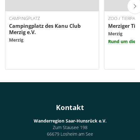
CAMPINGPLATZ
ZOO / TIERPARK
Campingplatz des Kanu Club
Merziger Tie
Merzig e.V.
Merzig
Merzig
Rund um die U
Kontakt
Wanderregion Saar-Hunsrück e.V.
Zum Stausee 198
66679 Losheim am See