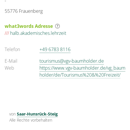
-
55776 Frauenberg
what3words Adresse
///
halb.akademisches.lehrzeit
Telefon
+49 6783 8116
E-Mail
tourismus@vgv-baumholder.de
Web
https://www.vgv-baumholder.de/vg_baum
holder/de/Tourismus%20&%20Freizeit/
von
Saar-Hunsrück-Steig
Alle Rechte vorbehalten