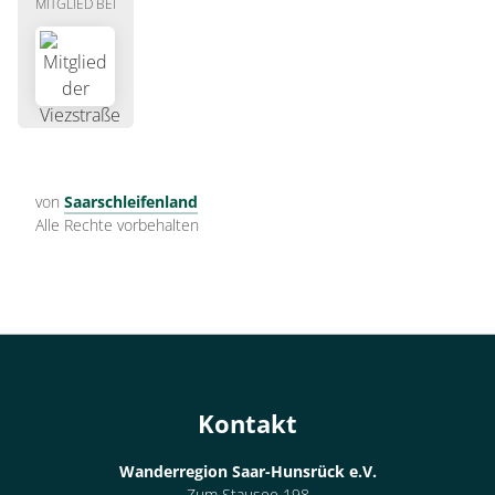
MITGLIED BEI
von
Saarschleifenland
Alle Rechte vorbehalten
Kontakt
Wanderregion Saar-Hunsrück e.V.
Zum Stausee 198