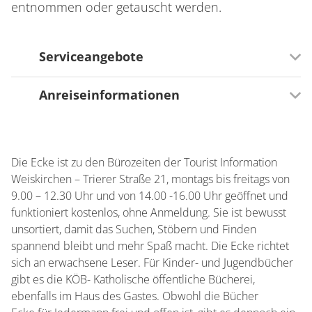
entnommen oder getauscht werden.
Serviceangebote
Anreiseinformationen
Zusätzliche Serviceangebote
Toilette zur kostenlosen öffentlichen Nutzung
Verkehrsinfrastruktur
Mit öffentlichen Verkehrsmitteln gut zu erreichen
Die Ecke ist zu den Bürozeiten der Tourist Information
Fahrradabstellmöglichkeit
Weiskirchen – Trierer Straße 21, montags bis freitags von
Parkmöglichkeiten am Haus
9.00 – 12.30 Uhr und von 14.00 -16.00 Uhr geöffnet und
funktioniert kostenlos, ohne Anmeldung. Sie ist bewusst
unsortiert, damit das Suchen, Stöbern und Finden
spannend bleibt und mehr Spaß macht. Die Ecke richtet
sich an erwachsene Leser. Für Kinder- und Jugendbücher
gibt es die KÖB- Katholische öffentliche Bücherei,
ebenfalls im Haus des Gastes. Obwohl die Bücher