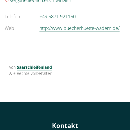
///
vergabe.lieblich.erschwinglich
Telefon
+49 6871 921150
Web
http://www.buecherhuette-wadern.de/
von
Saarschleifenland
Alle Rechte vorbehalten
Kontakt