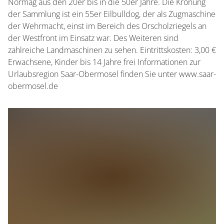
Normag aus den 20er bis in die 50er Jahre. Die Krönung
der Sammlung ist ein 55er Eilbulldog, der als Zugmaschine
der Wehrmacht, einst im Bereich des Orscholzriegels an
der Westfront im Einsatz war. Des Weiteren sind
zahlreiche Landmaschinen zu sehen. Eintrittskosten: 3,00 €
Erwachsene, Kinder bis 14 Jahre frei Informationen zur
Urlaubsregion Saar-Obermosel finden Sie unter www.saar-
obermosel.de