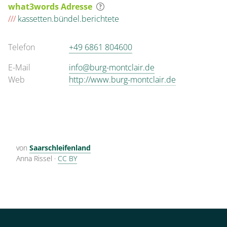
what3words Adresse
///
kassetten.bündel.berichtete
Telefon
+49 6861 804600
E-Mail
info@burg-montclair.de
Web
http://www.burg-montclair.de
von
Saarschleifenland
Anna Rissel
·
CC BY