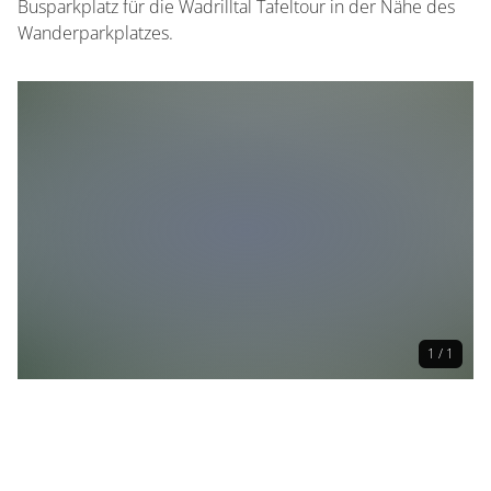
Busparkplatz für die Wadrilltal Tafeltour in der Nähe des
Wanderparkplatzes.
1 / 1