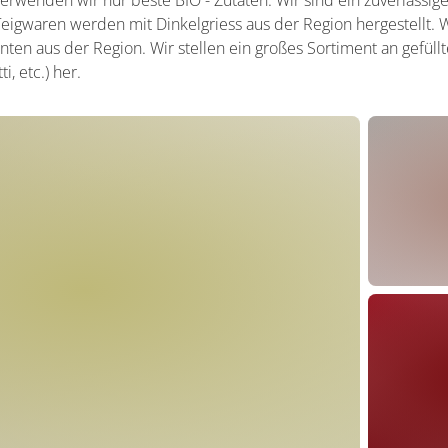
rwenden wir nur beste BIO - Zutaten. Wir sind ein zuverlässig
igwaren werden mit Dinkelgriess aus der Region hergestellt. W
nten aus der Region. Wir stellen ein großes Sortiment an gefüll
ti, etc.) her.