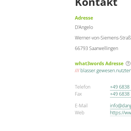
Kontakt
Adresse
D’Angelo
Werner-von-Siemens-Straß
66793 Saarwellingen
what3words Adresse
///
blasser.gewesen.nutzte
Telefon
+49 6838
Fax
+49 6838
E-Mail
info@dan
Web
https://w