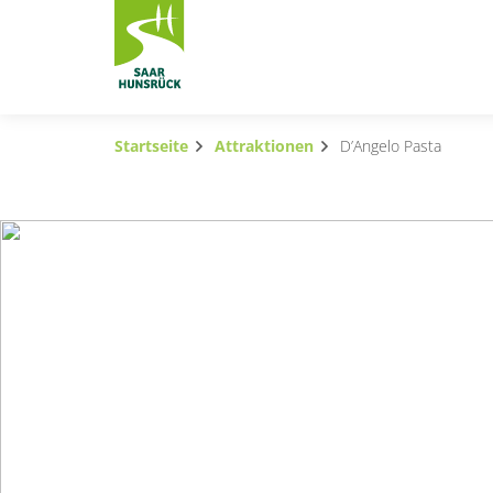
Zum Hauptinhalt springen
Startseite
Attraktionen
D’Angelo Pasta
Subnavigation umschalten
Subnavigation umschalten
Subnavigation umschalten
Subnavigation umschalten
Subnavigation umschalten
Subnavigation umschalten