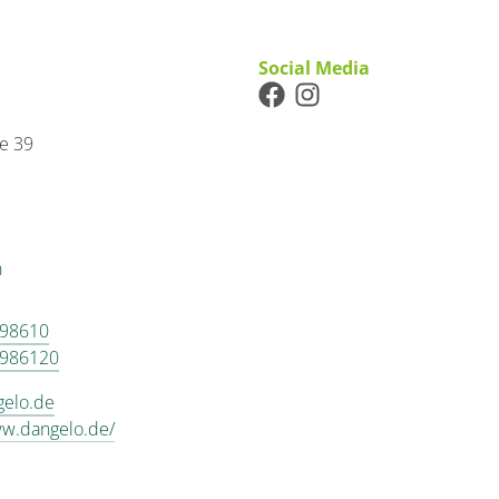
Social Media
e 39
n
 98610
 986120
gelo.de
ww.dangelo.de/