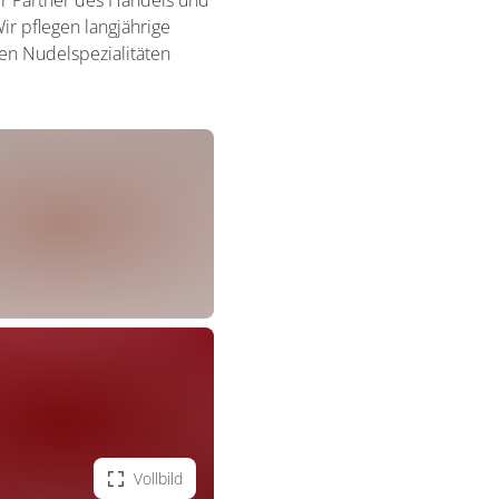
er Partner des Handels und
ir pflegen langjährige
ten Nudelspezialitäten
Vollbild