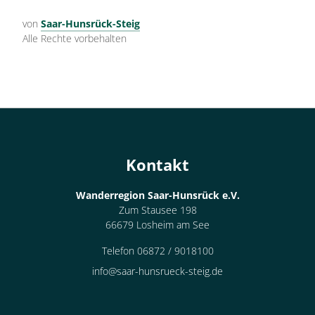
von
Saar-Hunsrück-Steig
Alle Rechte vorbehalten
Kontakt
Wanderregion Saar-Hunsrück e.V.
Zum Stausee 198
66679 Losheim am See
Telefon 06872 / 9018100
info@saar-hunsrueck-steig.de