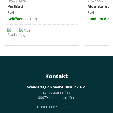
HALLENBAD
BIKEPARK
PerlBad
Mountainbik
Perl
Perl
Geöffnet
bis 13:30
Rund um die U
Kontakt
Wanderregion Saar-Hunsrück e.V.
Zum Stausee 198
66679 Losheim am See
Telefon 06872 / 9018100