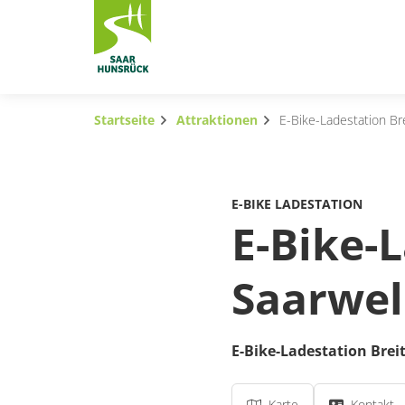
Zum Hauptinhalt springen
Startseite
Attraktionen
E-Bike-Ladestation Br
Subnavigation umschalten
Subnavigation umschalten
E-BIKE LADESTATION
Subnavigation umschalten
E-Bike-
Subnavigation umschalten
Saarwel
Subnavigation umschalten
Subnavigation umschalten
E-Bike-Ladestation Brei
Karte
Kontakt