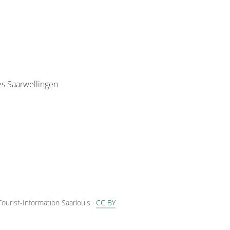
es Saarwellingen
Tourist-Information Saarlouis
·
CC BY