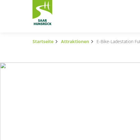
Zum Hauptinhalt springen
Startseite
Attraktionen
E-Bike-Ladestation F
Subnavigation umschalten
Subnavigation umschalten
Subnavigation umschalten
Subnavigation umschalten
Subnavigation umschalten
Subnavigation umschalten