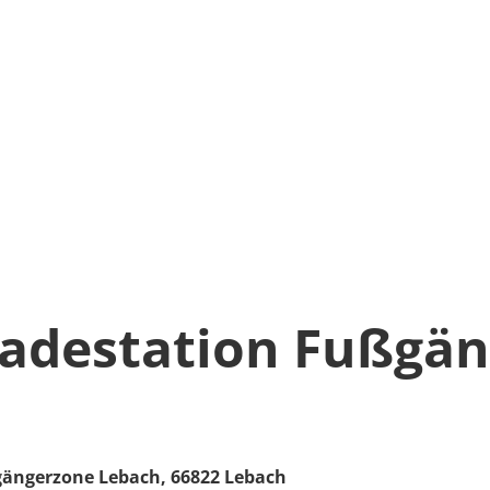
Ladestation Fußgä
gängerzone Lebach,
66822
Lebach