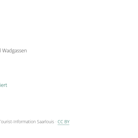
ad Wadgassen
iert
Tourist-Information Saarlouis
·
CC BY