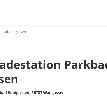
arkbad Wadgassen
Ladestation Parkba
sen
rkbad Wadgassen,
66787
Wadgassen