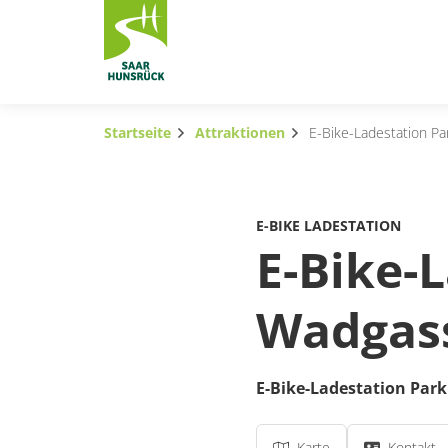
Zum Hauptinhalt springen
Startseite
Attraktionen
E-Bike-Ladestation P
Subnavigation umschalten
Subnavigation umschalten
E-BIKE LADESTATION
Subnavigation umschalten
E-Bike-
Subnavigation umschalten
Wadgas
Subnavigation umschalten
Subnavigation umschalten
E-Bike-Ladestation Pa
Karte
Kontakt