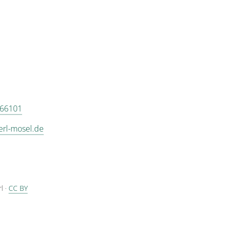
 66101
erl-mosel.de
rl
·
CC BY