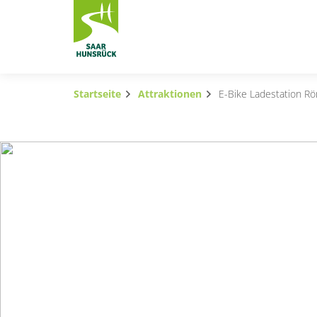
Zum Hauptinhalt springen
Startseite
Attraktionen
E-Bike Ladestation Rö
Subnavigation umschalten
Subnavigation umschalten
Subnavigation umschalten
Subnavigation umschalten
Subnavigation umschalten
Subnavigation umschalten