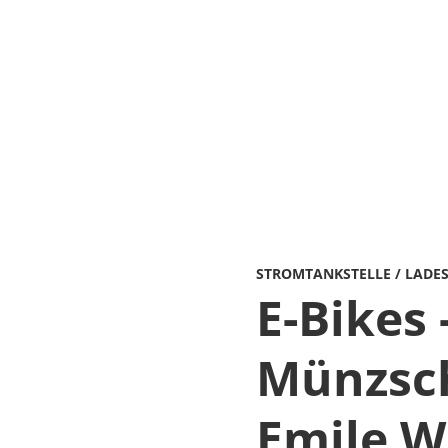
STROMTANKSTELLE / LADE
E-Bikes 
Münzsch
Emile W