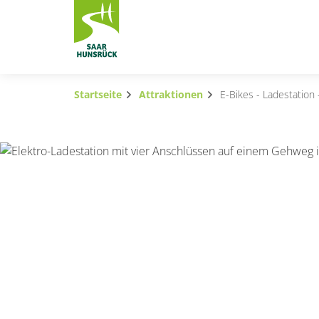
Zum Hauptinhalt springen
Startseite
Attraktionen
E-Bikes - Ladestation
Subnavigation umschalten
Subnavigation umschalten
Subnavigation umschalten
Subnavigation umschalten
Subnavigation umschalten
Subnavigation umschalten