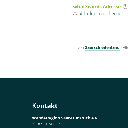
what3words Adresse
///
ablaufen.mädchen.mess
von
Saarschleifenland
·
Al
Kontakt
Wanderregion Saar-Hunsrück e.V.
Zum Stausee 198