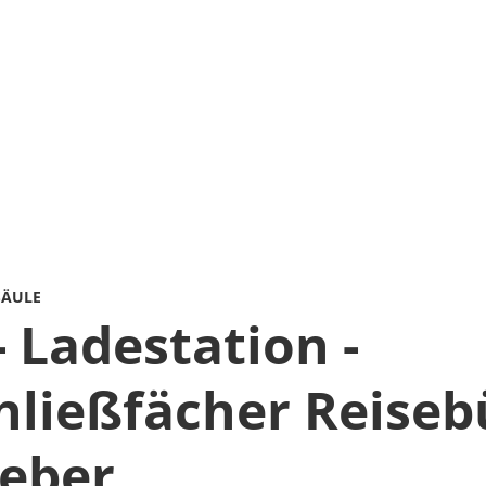
SÄULE
- Ladestation -
ließfächer Reiseb
eber