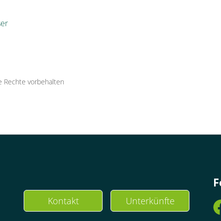
er
le Rechte vorbehalten
F
Kontakt
Unterkünfte