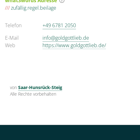
what3words Adresse
///
zufällig.regel.beilage
Telefon
+49 6781 2050
E-Mail
info@goldgottlieb.de
Web
https://www.goldgottlieb.de/
von
Saar-Hunsrück-Steig
Alle Rechte vorbehalten