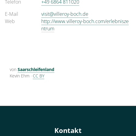
Telefon
+49 6864 811020
E-Mail
visit@villeroy-boch.de
Web
http://www.villeroy-boch.com/erlebnisze
ntrum
von
Saarschleifenland
Kevin Ehm
·
CC BY
Kontakt