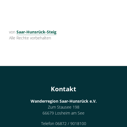
von
Saar-Hunsrück-Steig
Alle Rechte vorbehalten
Kontakt
Wanderregion Saar-Hunsrück e.V.
Zum Stausee 198
66679 Losheim am See
Telefon 06872 / 9018100