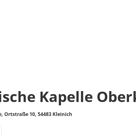
ische Kapelle Ober
e,
Ortstraße 10,
54483
Kleinich