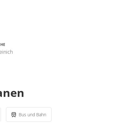
CHE
einich
lanen
Bus und Bahn