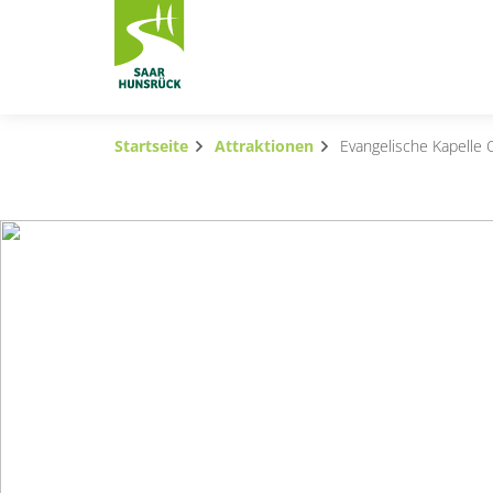
Zum Hauptinhalt springen
Startseite
Attraktionen
Evangelische Kapelle 
Subnavigation umschalten
Subnavigation umschalten
Subnavigation umschalten
Subnavigation umschalten
Subnavigation umschalten
Subnavigation umschalten