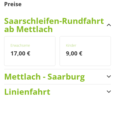
Preise
Saarschleifen-Rundfahrt
ab Mettlach
Erwachsene
Kinder
17,00 €
9,00 €
Mettlach - Saarburg
Linienfahrt
Einfache Fahrt,
Einfache Fahrt, Kinder
Erwachsene
12,00 €
19,00 €
Einfache Fahrt,
Einfache Fahrt, Kinder
Erwachsene