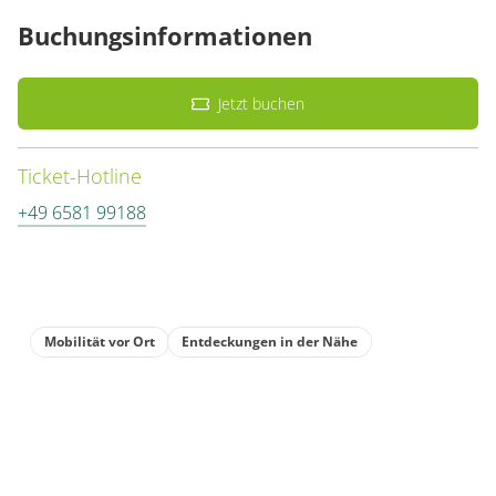
11,50 €
18,00 €
Buchungsinformationen
Hin und zurück,
Hin und zurück, Kinder
Erwachsene
Jetzt buchen
18,00 €
30,00 €
Ticket-Hotline
+49 6581 99188
Mobilität vor Ort
Entdeckungen in der Nähe