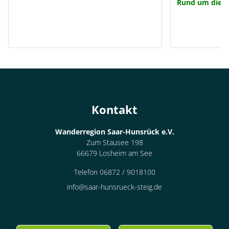
Rund um die U
Kontakt
Wanderregion Saar-Hunsrück e.V.
Zum Stausee 198
66679 Losheim am See
Telefon 06872 / 9018100
info@saar-hunsrueck-steig.de