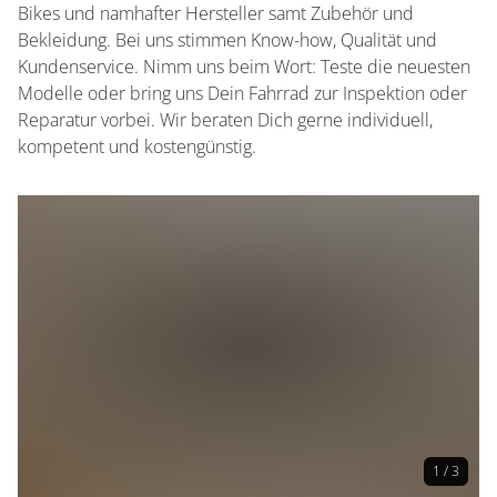
Bikes und namhafter Hersteller samt Zubehör und
Bekleidung. Bei uns stimmen Know-how, Qualität und
Kundenservice. Nimm uns beim Wort: Teste die neuesten
Modelle oder bring uns Dein Fahrrad zur Inspektion oder
Reparatur vorbei. Wir beraten Dich gerne individuell,
kompetent und kostengünstig.
1 / 3