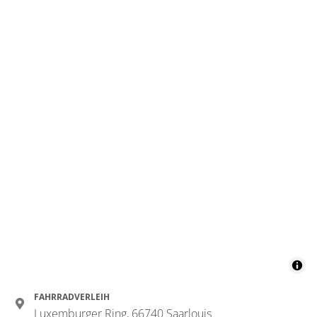
FAHRRADVERLEIH
Luxemburger Ring, 66740 Saarlouis