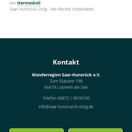
von
Hermeskeil
Saar-Hunsrück-Steig
·
Alle Rechte vorbehalten
Kontakt
Wanderregion Saar-Hunsrück e.V.
Zum Stausee 198
66679 Losheim am See
Telefon 06872 / 9018100
info@saar-hunsrueck-steig.de