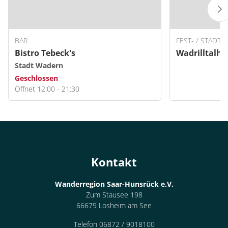
BAR
FEST- / STADTH
Bistro Tebeck's
Wadrilltalha
Stadt Wadern
Geschlossen
Öffnet 12:00 - 21:30
Kontakt
Wanderregion Saar-Hunsrück e.V.
Zum Stausee 198
66679 Losheim am See
Telefon 06872 / 9018100