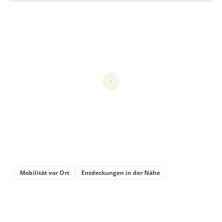
Angebot
Musterpaket
Details anzeigen
Details anzeigen für Musterpaket
Mobilität vor Ort
Entdeckungen in der Nähe