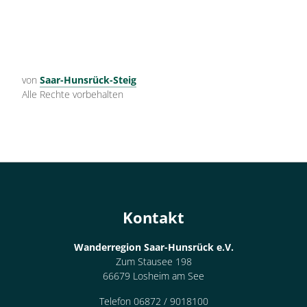
von
Saar-Hunsrück-Steig
Alle Rechte vorbehalten
Kontakt
Wanderregion Saar-Hunsrück e.V.
Zum Stausee 198
66679 Losheim am See
Telefon 06872 / 9018100