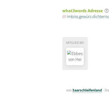
what3words Adresse
///
imbiss.gewürz.dichteris
MITGLIED BEI
von
Saarschleifenland
·
St