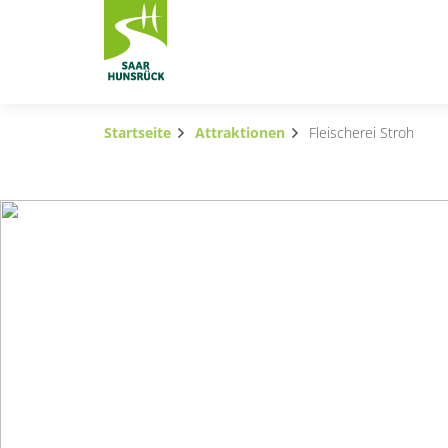
Zum Hauptinhalt springen
Startseite
Attraktionen
Fleischerei Stroh
Subnavigation umschalten
Subnavigation umschalten
Subnavigation umschalten
Subnavigation umschalten
Subnavigation umschalten
Subnavigation umschalten