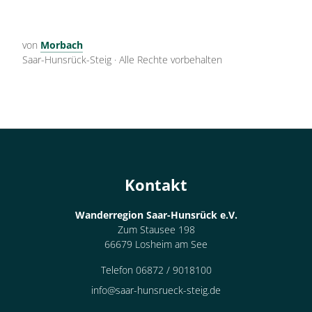
von
Morbach
Saar-Hunsrück-Steig
·
Alle Rechte vorbehalten
Kontakt
Wanderregion Saar-Hunsrück e.V.
Zum Stausee 198
66679 Losheim am See
Telefon 06872 / 9018100
info@saar-hunsrueck-steig.de