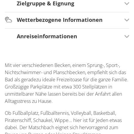
Zielgruppe & Eignung
Ausstattung Badebereich
Sport- / Schwimmbecken
Wetterbezogene Informationen
Ausrichtung
Für Senioren besonders geeignet
Informationen zum Badebereich
Anreiseinformationen
Wetterempfehlung
In kleinen Gruppen möglich
Ebenfalls gibt es ein Nichtschwimmer- und
Für Familien besonders geeignet
Für heiße Tage geeignet
Planschbecken sowie ein Sprungbecken
Verkehrsinfrastruktur
Preissegment
4 Außenbecken
Mit öffentlichen Verkehrsmitteln gut zu erreichen
Mit vier verschiedenen Becken, einem Sprung-, Sport-,
Niedrig
Fahrradabstellmöglichkeit
Service & Angebote
Nichtschwimmer- und Planschbecken, empfiehlt sich das
Parkmöglichkeiten am Haus
Bad als geradezu ideale Freizeitoase für die ganze Familie.
Spielplatz/Spielwiese
Großzügige Parkplätze mit etwa 300 Stellplätzen in
Liegewiese/Liegeplatz
unmittelbarer Nähe lassen bereits bei der Anfahrt allen
Gastronomie
Alltagsstress zu Hause.
Badeaufsicht
Ob Fußballplatz, Fußballtennis, Volleyball, Basketball,
Piratenschiff, Schaukel, Wippe... hier ist für Jeden etwas
dabei. Der Matschbach eignet sich hervorragend zum