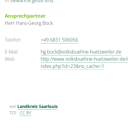
///
bewahrte.geste.sind
Ansprechpartner
Herr
Hans-Georg
Bock
Telefon
+49 6831 506056
E-Mail
hg.bock@volksbuehne-huelzweiler.de
Web
http://www.volksbuehne-huelzweiler.de/i
ndex.php?id=23&no_cache=1
von
Landkreis Saarlouis
TZS
·
CC BY