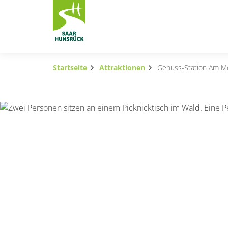
Zum Hauptinhalt springen
Startseite
Attraktionen
Genuss-Station Am M
Subnavigation umschalten
Subnavigation umschalten
Subnavigation umschalten
Subnavigation umschalten
Subnavigation umschalten
Subnavigation umschalten