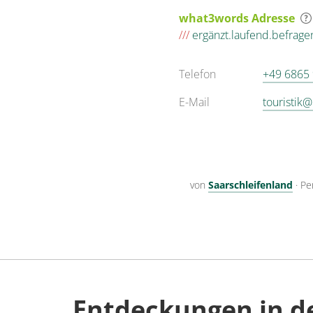
what3words Adresse
///
ergänzt.laufend.befrage
Telefon
+49 6865
E-Mail
touristik
von
Saarschleifenland
·
Pe
Entdeckungen in d