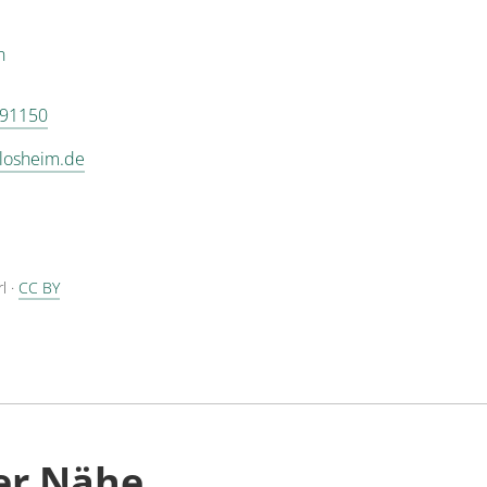
n
 91150
@losheim.de
rl
·
CC BY
er Nähe