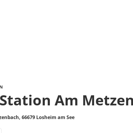
ON
Station Am Metze
zenbach,
66679
Losheim am See