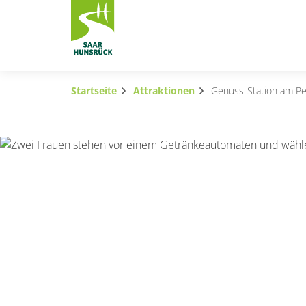
Zum Hauptinhalt springen
Startseite
Attraktionen
Genuss-Station am Pe
Subnavigation umschalten
Subnavigation umschalten
Subnavigation umschalten
Subnavigation umschalten
Subnavigation umschalten
Subnavigation umschalten