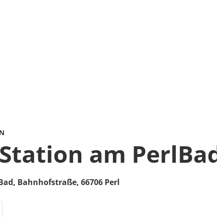
ON
Station am PerlBa
lBad,
Bahnhofstraße
,
66706
Perl