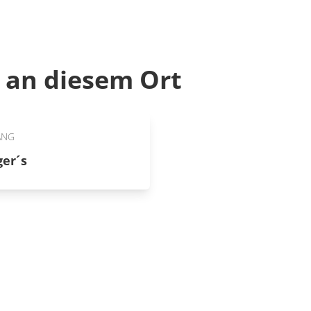
an diesem Ort
ANG
er´s