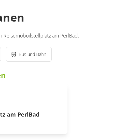
lanen
am Reisemoboilstellplatz am PerlBad.
Bus und Bahn
en
Z
tz am PerlBad