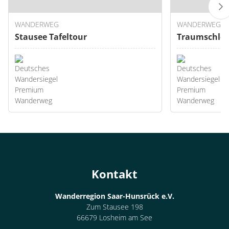
WANDERWEG
WANDERWEG
Stausee Tafeltour
Traumschlei
Kontakt
Wanderregion Saar-Hunsrück e.V.
Zum Stausee 198
66679 Losheim am See