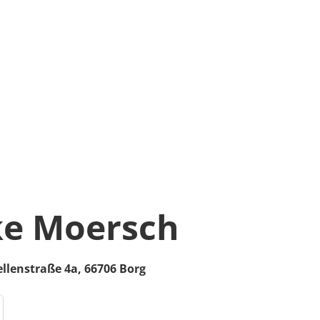
ke Moersch
llenstraße 4a,
66706
Borg