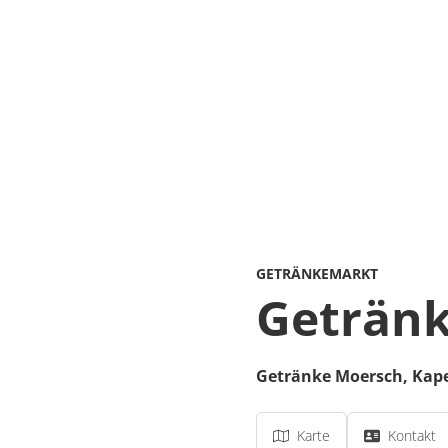
GETRÄNKEMARKT
Geträn
Getränke Moersch,
Kape
Karte
Kontakt