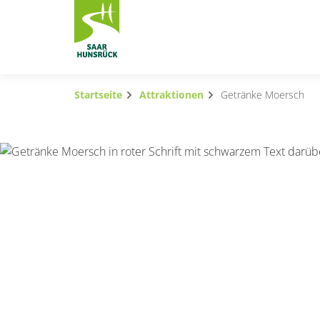
Zum Hauptinhalt springen
Startseite
Attraktionen
Getränke Moersch
Subnavigation umschalten
Subnavigation umschalten
Subnavigation umschalten
Subnavigation umschalten
Subnavigation umschalten
Subnavigation umschalten