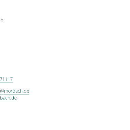
ch
 71117
fo@morbach.de
rbach.de