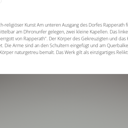
lich-religiöser Kunst Am unteren Ausgang des Dorfes Rapperath f
telbar am Dhronunfer gelegen, zwei kleine Kapellen. Das link
rrgott von Rapperath". Der Körper des Gekreuzigten und das 
 Die Arme sind an den Schultern eingefügt und am Querbalken b
örper naturgetreu bemalt. Das Werk gilt als einzigartiges Relikt 