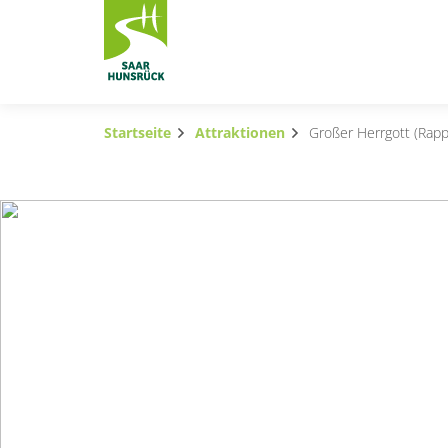
Zum Hauptinhalt springen
Startseite
Attraktionen
Großer Herrgott (Rapp
Subnavigation umschalten
Subnavigation umschalten
Subnavigation umschalten
Subnavigation umschalten
Subnavigation umschalten
Subnavigation umschalten